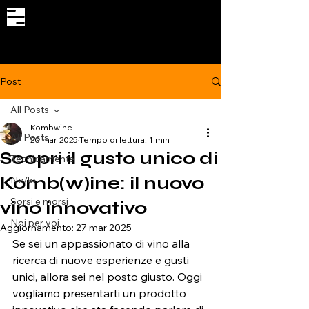
Il primo naturalmente analcolico
Post
All Posts
Kombwine
All Posts
20 mar 2025
Tempo di lettura: 1 min
Scopri il gusto unico di
Tecnicamente
Komb(w)ine: il nuovo
No/lo
Sorsi e morsi
vino innovativo
Noi per voi
Aggiornamento:
27 mar 2025
Se sei un appassionato di vino alla 
ricerca di nuove esperienze e gusti 
unici, allora sei nel posto giusto. Oggi 
vogliamo presentarti un prodotto 