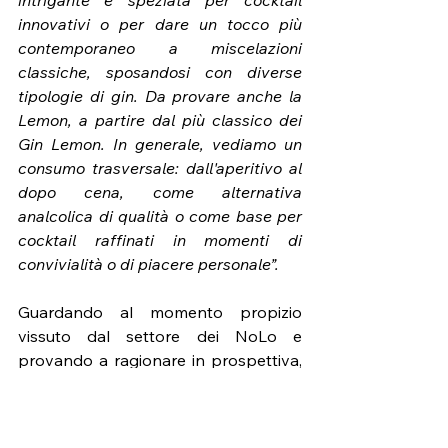
innovativi o per dare un tocco più 
contemporaneo a miscelazioni 
classiche, sposandosi con diverse 
tipologie di gin. Da provare anche la 
Lemon, a partire dal più classico dei 
Gin Lemon. In generale, vediamo un 
consumo trasversale: dall'aperitivo al 
dopo cena, come alternativa 
analcolica di qualità o come base per 
cocktail raffinati in momenti di 
convivialità o di piacere personale”.
Guardando al momento propizio 
vissuto dal settore dei NoLo e 
provando a ragionare in prospettiva, 
quello annunciato da Kay è un futuro 
fatto di novità e ampliamenti di 
gamma, un ponte – neanche troppo - 