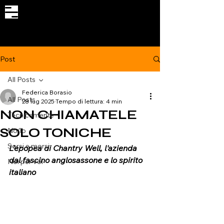
Il primo naturalmente analcolico
Post
All Posts
Federica Borasio
All Posts
28 lug 2025
Tempo di lettura: 4 min
NON CHIAMATELE
Tecnicamente
SOLO TONICHE
No/lo
Sorsi e morsi
L’epopea di Chantry Well, l'azienda 
dal fascino anglosassone e lo spirito 
Noi per voi
italiano