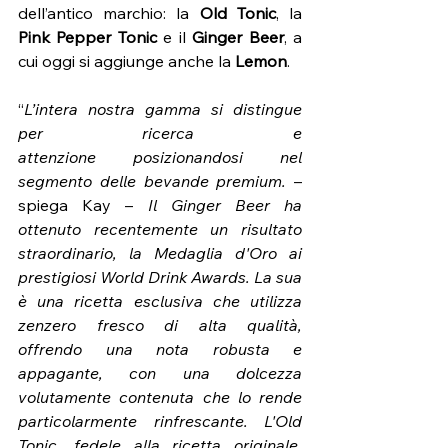
dell’antico marchio: la 
Old Tonic
, la 
Pink Pepper Tonic
 e il 
Ginger Beer
, a 
cui oggi si aggiunge anche la 
Lemon
.
“
L’intera nostra gamma si distingue 
per ricerca e 
attenzione
posizionandosi nel 
segmento delle bevande premium. 
– 
spiega Kay – 
Il Ginger Beer ha 
ottenuto recentemente un risultato 
straordinario, la Medaglia d'Oro ai 
prestigiosi World Drink Awards. La sua 
è una ricetta esclusiva che utilizza 
zenzero fresco di alta qualità, 
offrendo una nota robusta e 
appagante, con una dolcezza 
volutamente contenuta che lo rende 
particolarmente rinfrescante. L'Old 
Tonic, fedele alla ricetta originale, 